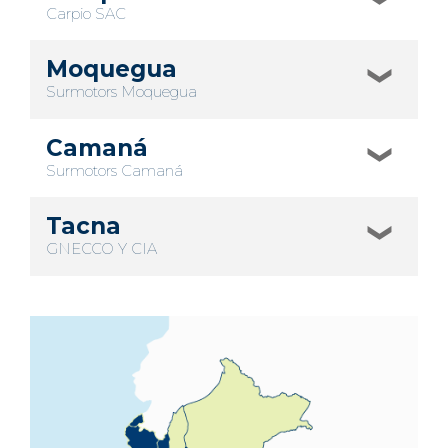
Carpio SAC
Moquegua
Surmotors Moquegua
Camaná
Surmotors Camaná
Tacna
GNECCO Y CIA