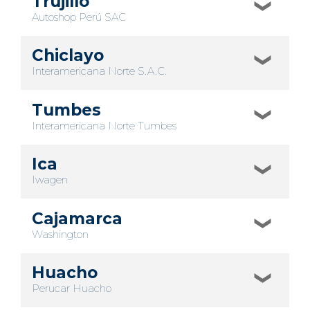
Trujillo
Autoshop Perú SAC
Chiclayo
Interamericana Norte S.A.C.
Tumbes
Interamericana Norte Tumbes
Ica
Iwagen
Cajamarca
Washington
Huacho
Perucar Huacho