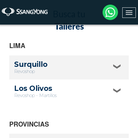
Busca tu
Togg
navi
Talleres
LIMA
Surquillo
Revoshop
Los Olivos
Revoshop - Martillos
PROVINCIAS