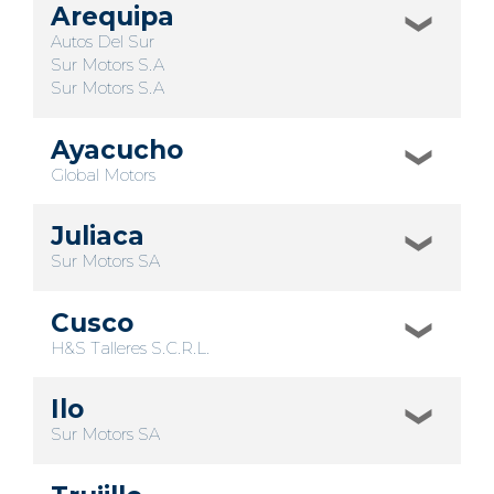
Arequipa
Autos Del Sur
Sur Motors S.A
Sur Motors S.A
Ayacucho
Global Motors
Juliaca
Sur Motors SA
Cusco
H&S Talleres S.C.R.L.
Ilo
Sur Motors SA